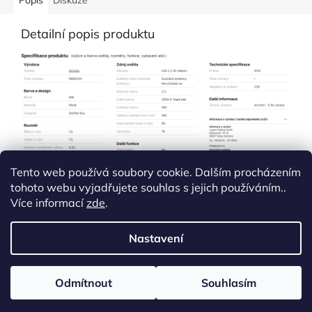
Popis
Diskuze
Detailní popis produktu
Tento web používá soubory cookie. Dalším procházením
tohoto webu vyjadřujete souhlas s jejich používáním..
Více informací
zde
.
Z
á
Nastavení
Vytvořil Shoptet
p
a
t
Odmítnout
Souhlasím
Copyright 2026
Thomapex.shop
. Všechna práva vyhrazena.
í