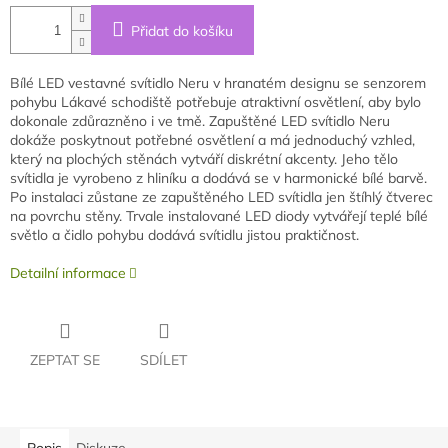
Přidat do košíku
Bílé LED vestavné svítidlo Neru v hranatém designu se senzorem
pohybu Lákavé schodiště potřebuje atraktivní osvětlení, aby bylo
dokonale zdůrazněno i ve tmě. Zapuštěné LED svítidlo Neru
dokáže poskytnout potřebné osvětlení a má jednoduchý vzhled,
který na plochých stěnách vytváří diskrétní akcenty. Jeho tělo
svítidla je vyrobeno z hliníku a dodává se v harmonické bílé barvě.
Po instalaci zůstane ze zapuštěného LED svítidla jen štíhlý čtverec
na povrchu stěny. Trvale instalované LED diody vytvářejí teplé bílé
světlo a čidlo pohybu dodává svítidlu jistou praktičnost.
Detailní informace
ZEPTAT SE
SDÍLET