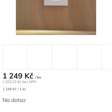
1 249 Kč
/ ks
1 032,23 Kč bez DPH
Měrná
1 249 Kč / 1 ks
cena:
Na dotaz