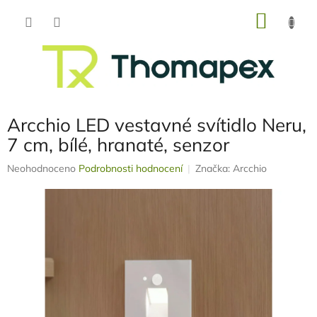
Přejít
NÁKU
na
obsah
KOŠÍK
Arcchio LED vestavné svítidlo Neru,
7 cm, bílé, hranaté, senzor
Průměrné
Neohodnoceno
Podrobnosti hodnocení
Značka:
Arcchio
hodnocení
produktu
je
0,0
z
5
hvězdiček.