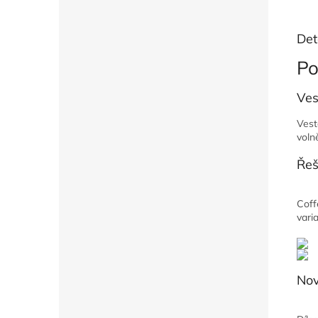
Det
Po
Ves
Vest
voln
Řeš
Coff
vari
Nov