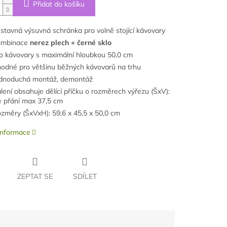
Přidat do košíku
stavná výsuvná schránka pro volně stojící kávovary
ombinace
nerez plech + černé sklo
o kávovary s maximální hloubkou 50,0 cm
odné pro většinu běžných kávovarů na trhu
dnoduchá montáž, demontáž
lení obsahuje dělící příčku o rozměrech výřezu (ŠxV):
e přání max 37,5 cm
změry (ŠxVxH): 59,6 x 45,5 x 50,0 cm
 informace
ZEPTAT SE
SDÍLET