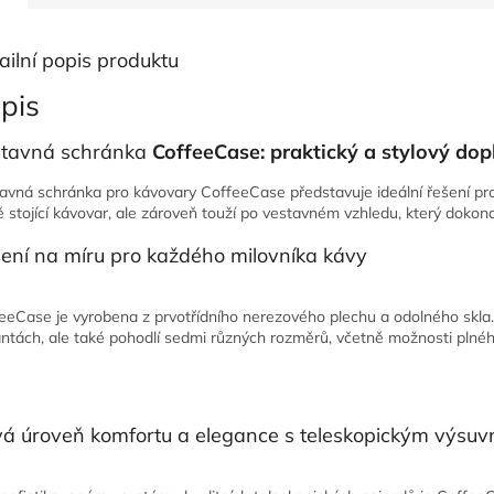
ailní popis produktu
pis
tavná schránka
CoffeeCase: praktický a stylový do
avná schránka pro kávovary CoffeeCase představuje ideální řešení pro m
ě stojící kávovar, ale zároveň touží po vestavném vzhledu, který dokona
ení na míru pro každého milovníka kávy
eeCase je vyrobena z prvotřídního nerezového plechu a odolného skla.
antách, ale také pohodlí sedmi různých rozměrů, včetně možnosti plné
á úroveň komfortu a elegance s teleskopickým výs