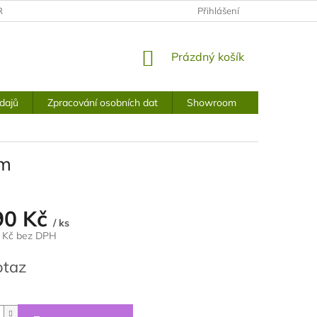
RANY OSOBNÍCH ÚDAJŮ
Přihlášení
NÁKUPNÍ
Prázdný košík
KOŠÍK
dajů
Zpracování osobních dat
Showroom
cm
90 Kč
/ ks
2 Kč bez DPH
otaz