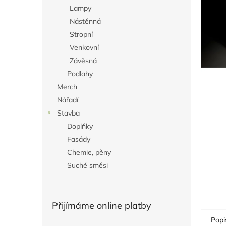
n
Lampy
e
Nástěnná
l
Stropní
Venkovní
Závěsná
Podlahy
Merch
Nářadí
Stavba
Doplňky
Fasády
Chemie, pěny
Suché směsi
Přijímáme online platby
Popi