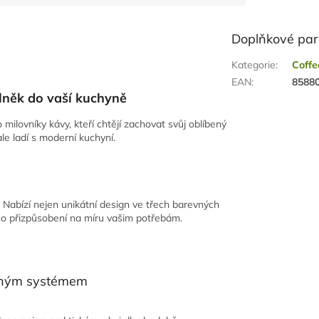
Doplňkové pa
Kategorie
:
Coff
EAN
:
8588
plněk do vaší kuchyně
ilovníky kávy, kteří chtějí zachovat svůj oblíbený
le ladí s moderní kuchyní.
 Nabízí nejen unikátní design ve třech barevných
ho přizpůsobení na míru vašim potřebám.
uvným systémem