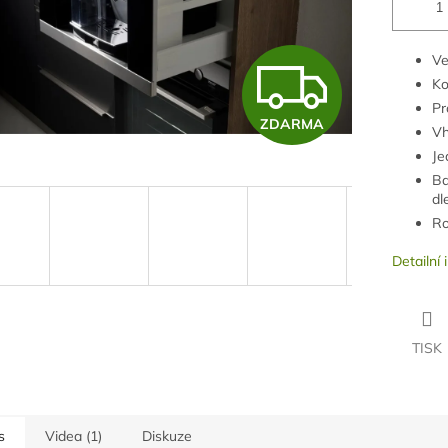
Z
Ve
K
Pr
ZDARMA
D
Vh
Je
Ba
dl
A
Ro
Detailní
R
M
TISK
A
s
Videa (1)
Diskuze