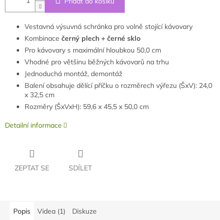
Přidat do košíku
Vestavná výsuvná schránka pro volně stojící kávovary
Kombinace
černý plech + černé sklo
Pro kávovary s maximální hloubkou 50,0 cm
Vhodné pro většinu běžných kávovarů na trhu
Jednoduchá montáž, demontáž
Balení obsahuje dělící příčku o rozměrech výřezu (ŠxV): 24,0
x 32,5 cm
Rozměry (ŠxVxH): 59,6 x 45,5 x 50,0 cm
Detailní informace
ZEPTAT SE
SDÍLET
Popis
Videa (1)
Diskuze