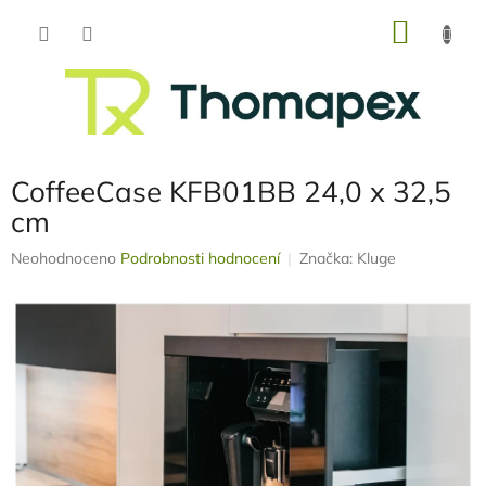
Přejít
NÁKU
na
obsah
KOŠÍK
CoffeeCase KFB01BB 24,0 x 32,5
cm
Průměrné
Neohodnoceno
Podrobnosti hodnocení
Značka:
Kluge
hodnocení
produktu
je
0,0
z
5
hvězdiček.