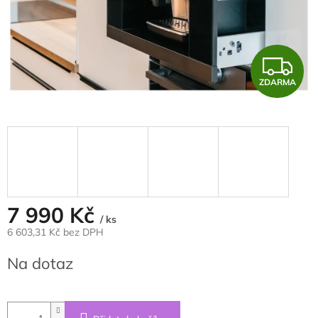
Z
ZDARMA
D
A
R
M
A
7 990 Kč
/ ks
6 603,31 Kč bez DPH
Měrná
Na dotaz
cena: