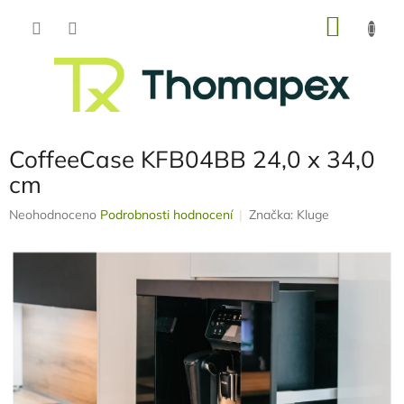
Přejít
NÁKU
na
obsah
KOŠÍK
CoffeeCase KFB04BB 24,0 x 34,0
cm
Průměrné
Neohodnoceno
Podrobnosti hodnocení
Značka:
Kluge
hodnocení
produktu
je
0,0
z
5
hvězdiček.