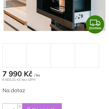
Z
ZDARMA
D
A
R
M
A
7 990 Kč
/ ks
6 603,31 Kč bez DPH
Měrná
Na dotaz
cena: