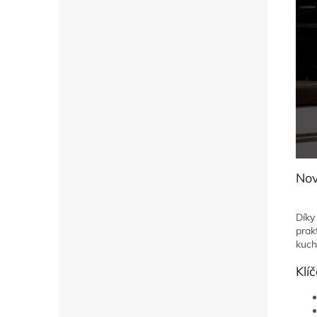
Nov
Díky
prak
kuch
Klí