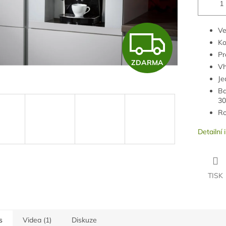
Z
Ve
K
Pr
ZDARMA
D
Vh
Je
Ba
30
A
Ro
Detailní
R
M
TISK
A
s
Videa (1)
Diskuze