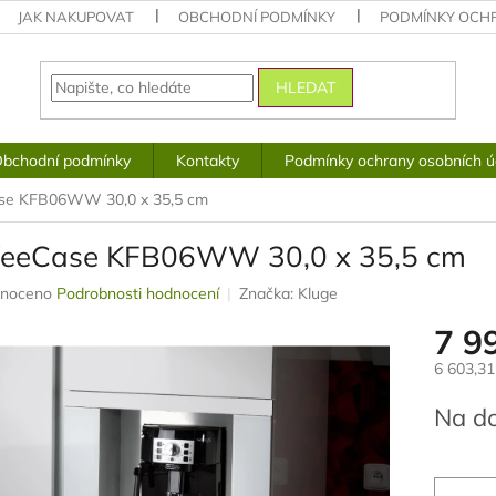
JAK NAKUPOVAT
OBCHODNÍ PODMÍNKY
PODMÍNKY OCH
HLEDAT
bchodní podmínky
Kontakty
Podmínky ochrany osobních ú
se KFB06WW 30,0 x 35,5 cm
feeCase KFB06WW 30,0 x 35,5 cm
né
noceno
Podrobnosti hodnocení
Značka:
Kluge
ení
7 9
u
6 603,3
Měrná
Na d
cena:
ek.