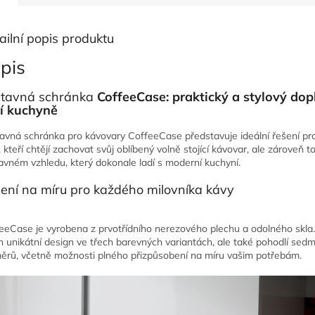
ailní popis produktu
pis
tavná schránka
CoffeeCase: praktický a stylový dop
í kuchyně
avná schránka pro kávovary CoffeeCase představuje ideální řešení pro
, kteří chtějí zachovat svůj oblíbený volně stojící kávovar, ale zároveň t
avném vzhledu, který dokonale ladí s moderní kuchyní.
ení na míru pro každého milovníka kávy
eeCase je vyrobena z prvotřídního nerezového plechu a odolného skla.
n unikátní design ve třech barevných variantách, ale také pohodlí sedm
ěrů, včetně možnosti plného přizpůsobení na míru vašim potřebám.