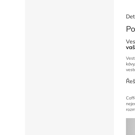
Det
Po
Ves
vaš
Vest
kávy
vest
Řeš
Coff
neje
rozm