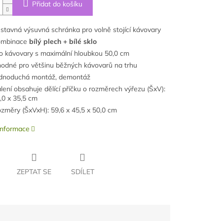
Přidat do košíku
stavná výsuvná schránka pro volně stojící kávovary
ombinace
bílý plech + bílé sklo
o kávovary s maximální hloubkou 50,0 cm
odné pro většinu běžných kávovarů na trhu
dnoduchá montáž, demontáž
lení obsahuje dělící příčku o rozměrech výřezu (ŠxV):
,0 x 35,5 cm
změry (ŠxVxH): 59,6 x 45,5 x 50,0 cm
 informace
ZEPTAT SE
SDÍLET