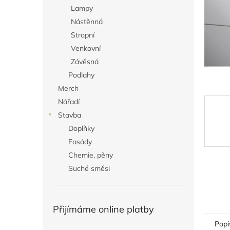
n
Lampy
e
Nástěnná
l
Stropní
Venkovní
Závěsná
Podlahy
Merch
Nářadí
Stavba
Doplňky
Fasády
Chemie, pěny
Suché směsi
Přijímáme online platby
Popi