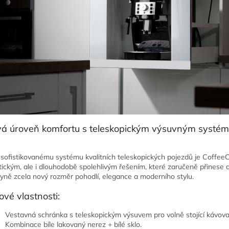
á úroveň komfortu s teleskopickým výsuvným systé
 sofistikovanému systému kvalitních teleskopických pojezdů je Coffee
tickým, ale i dlouhodobě spolehlivým řešením, které zaručeně přinese 
yně zcela nový rozměr pohodlí, elegance a moderního stylu.
čové vlastnosti:
Vestavná schránka s teleskopickým výsuvem pro volně stojící kávova
Kombinace bíle lakovaný nerez + bílé sklo.