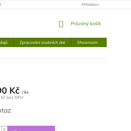
RANY OSOBNÍCH ÚDAJŮ
Přihlášení
NÁKUPNÍ
Prázdný košík
KOŠÍK
dajů
Zpracování osobních dat
Showroom
90 Kč
/ ks
1 Kč bez DPH
otaz