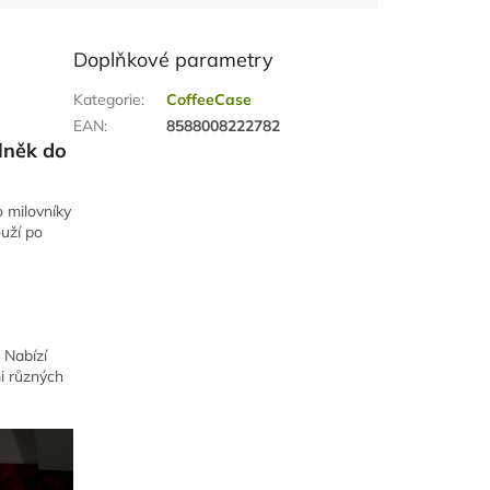
Doplňkové parametry
Kategorie
:
CoffeeCase
EAN
:
8588008222782
lněk do
 milovníky
ouží po
 Nabízí
i různých