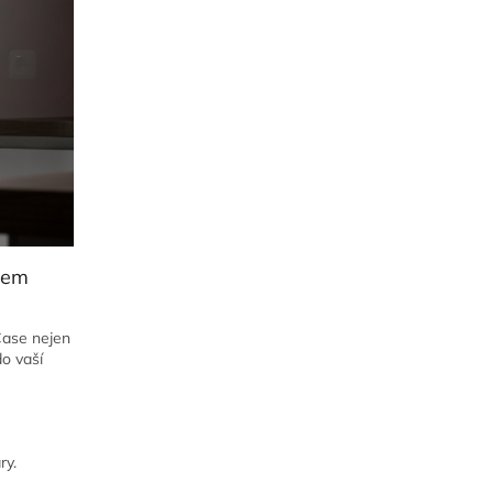
mem
Case nejen
do vaší
ry.