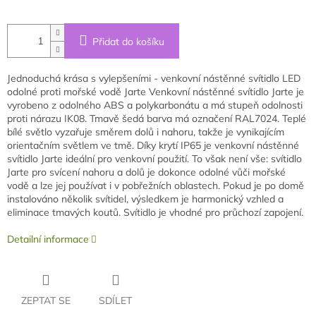
Přidat do košíku
Jednoduchá krása s vylepšeními - venkovní nástěnné svítidlo LED
odolné proti mořské vodě Jarte Venkovní nástěnné svítidlo Jarte je
vyrobeno z odolného ABS a polykarbonátu a má stupeň odolnosti
proti nárazu IK08. Tmavě šedá barva má označení RAL7024. Teplé
bílé světlo vyzařuje směrem dolů i nahoru, takže je vynikajícím
orientačním světlem ve tmě. Díky krytí IP65 je venkovní nástěnné
svítidlo Jarte ideální pro venkovní použití. To však není vše: svítidlo
Jarte pro svícení nahoru a dolů je dokonce odolné vůči mořské
vodě a lze jej používat i v pobřežních oblastech. Pokud je po domě
instalováno několik svítidel, výsledkem je harmonický vzhled a
eliminace tmavých koutů. Svítidlo je vhodné pro průchozí zapojení.
Detailní informace
ZEPTAT SE
SDÍLET