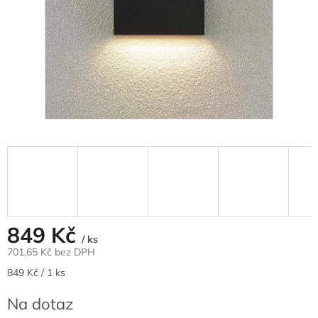
849 Kč
/ ks
701,65 Kč bez DPH
Měrná
849 Kč / 1 ks
cena:
Na dotaz