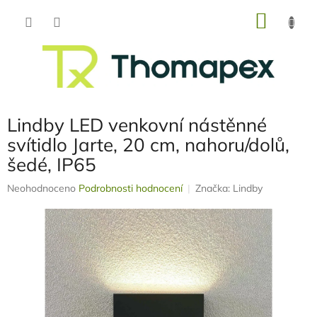
Přejít
NÁKU
na
obsah
KOŠÍK
Lindby LED venkovní nástěnné
svítidlo Jarte, 20 cm, nahoru/dolů,
šedé, IP65
Průměrné
Neohodnoceno
Podrobnosti hodnocení
Značka:
Lindby
hodnocení
produktu
je
0,0
z
5
hvězdiček.