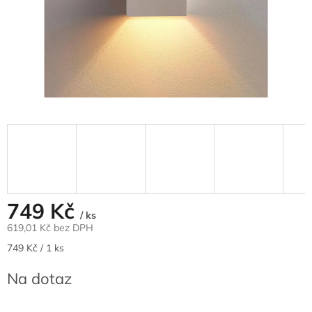
749 Kč
/ ks
619,01 Kč bez DPH
Měrná
749 Kč / 1 ks
cena:
Na dotaz