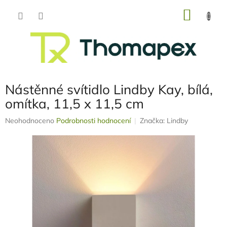
Přejít
NÁKU
na
obsah
KOŠÍK
Nástěnné svítidlo Lindby Kay, bílá,
omítka, 11,5 x 11,5 cm
Průměrné
Neohodnoceno
Podrobnosti hodnocení
Značka:
Lindby
hodnocení
produktu
je
0,0
z
5
hvězdiček.