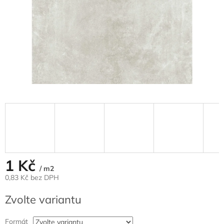
1 Kč
/ m2
0,83 Kč bez DPH
Měrná
Zvolte variantu
cena:
Formát