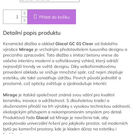
Přidat do košíku
Detailní popis produktu
Keramická dlažba a obklad
Glocal GC 01 Clear
od italského
výrobce
Mirage
je vrcholným představitelem luxusního designu a
precizního zpracování. Tato dlažba s imitací betonu vnese do
vašeho interiéru moderní a sofistikovaný vzhled, který odráží
nejnovější trendy ve světě designu. Díky velkoformátovému
provedení obkladu se snižuje množství spár, což nejen zlepšuje
estetiku, ale také usnadňuje údržbu. Povrch působí jednolitě a
prostorně, což opticky zvětšuje a zjednodušuje interiér.
Mirage
je italská společnost známá svou vášní pro kvalitní
keramiku, inovace a udržitelnost. S dlouholetou tradicí a
zkušenostmi přináší na trh výrobky s vysokou technickou odolností,
ekologickým přístupem a nekompromisním smyslem pro detail.
Produktová řada
Glocal
od Mirage je navržena tak, aby
poskytovala univerzální řešení pro jakýkoliv prostor, od moderních
bytů po komerční prostory, kde je kladen důraz na estetiku i