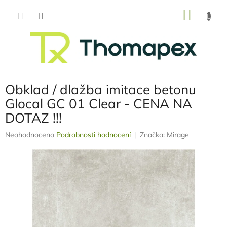
Přejít
NÁKU
na
obsah
KOŠÍK
Obklad / dlažba imitace betonu
Glocal GC 01 Clear - CENA NA
DOTAZ !!!
Průměrné
Neohodnoceno
Podrobnosti hodnocení
Značka:
Mirage
hodnocení
produktu
je
0,0
z
5
hvězdiček.