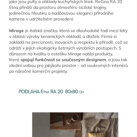
jako jsou pulty a obklady kuchyňských linek. ReGea RA 20
Etna přináší do prostoru atmosféru sicilské krajiny,
jedinečnou hloubku a nadčasovou eleganci přírodního
kamene v udržitelném provedení.
Mirage
je italská značka, která se dlouhodobě řadí mezi lídry
v oblasti výroby keramických obkladů a dlažeb. Firma si
zakládá na preciznosti, inovacích a respektu k přírodě, což se
odráží v jejich ekologicky šetrných výrobních postupech. S
důrazem na kvalitu a estetiku Mirage nabízí produkty,
které
spojují funkčnost se současným designem
, a jsou tak
ideální volbou pro jakýkoliv prostor – od soukromých interiérů
po náročné komerční projekty.