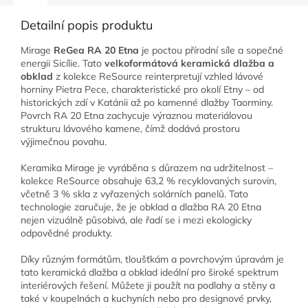
Detailní popis produktu
Mirage
ReGea RA 20 Etna
je poctou přírodní síle a sopečné
energii Sicílie. Tato
velkoformátová keramická dlažba a
obklad
z kolekce ReSource reinterpretují vzhled lávové
horniny Pietra Pece, charakteristické pro okolí Etny – od
historických zdí v Katánii až po kamenné dlažby Taorminy.
Povrch RA 20 Etna zachycuje výraznou materiálovou
strukturu lávového kamene, čímž dodává prostoru
výjimečnou povahu.
Keramika Mirage je vyráběna s důrazem na udržitelnost –
kolekce ReSource obsahuje 63,2 % recyklovaných surovin,
včetně 3 % skla z vyřazených solárních panelů. Tato
technologie zaručuje, že je obklad a dlažba RA 20 Etna
nejen vizuálně působivá, ale řadí se i mezi ekologicky
odpovědné produkty.
Díky různým formátům, tloušťkám a povrchovým úpravám je
tato keramická dlažba a obklad ideální pro široké spektrum
interiérových řešení. Můžete ji použít na podlahy a stěny a
také v koupelnách a kuchyních nebo pro designové prvky,