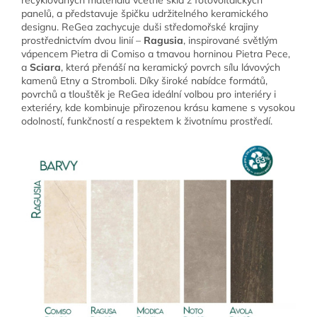
recyklovaných materiálů včetně skla z fotovoltaických
panelů, a představuje špičku udržitelného keramického
designu. ReGea zachycuje duši středomořské krajiny
prostřednictvím dvou linií –
Ragusia
, inspirované světlým
vápencem Pietra di Comiso a tmavou horninou Pietra Pece,
a
Sciara
, která přenáší na keramický povrch sílu lávových
kamenů Etny a Stromboli. Díky široké nabídce formátů,
povrchů a tlouštěk je ReGea ideální volbou pro interiéry i
exteriéry, kde kombinuje přirozenou krásu kamene s vysokou
odolností, funkčností a respektem k životnímu prostředí.