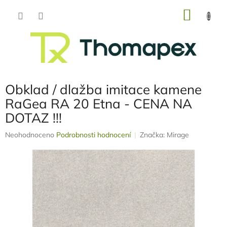
Přejít
NÁKU
na
obsah
KOŠÍK
Obklad / dlažba imitace kamene
RaGea RA 20 Etna - CENA NA
DOTAZ !!!
Průměrné
Neohodnoceno
Podrobnosti hodnocení
Značka:
Mirage
hodnocení
produktu
je
0,0
z
5
hvězdiček.