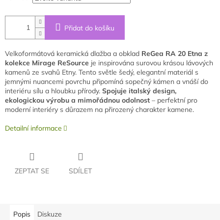
Přidat do košíku
Velkoformátová keramická dlažba a obklad
ReGea RA 20 Etna z
kolekce Mirage ReSource
je inspirována surovou krásou lávových
kamenů ze svahů Etny. Tento světle šedý, elegantní materiál s
jemnými nuancemi povrchu připomíná sopečný kámen a vnáší do
interiéru sílu a hloubku přírody.
Spojuje italský design,
ekologickou výrobu a mimořádnou odolnost
– perfektní pro
moderní interiéry s důrazem na přirozený charakter kamene.
Detailní informace
ZEPTAT SE
SDÍLET
Popis
Diskuze