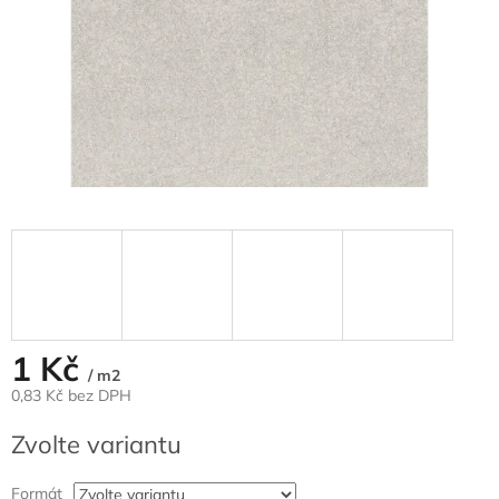
1 Kč
/ m2
0,83 Kč bez DPH
Měrná
Zvolte variantu
cena:
Formát