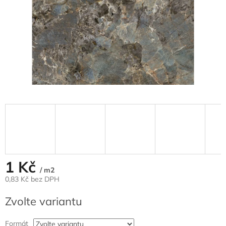
1 Kč
/ m2
0,83 Kč bez DPH
Měrná
Zvolte variantu
cena:
Formát