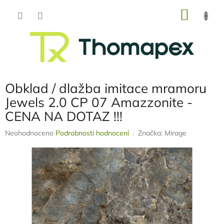
Přejít
NÁKU
na
obsah
KOŠÍK
Obklad / dlažba imitace mramoru
Jewels 2.0 CP 07 Amazzonite -
CENA NA DOTAZ !!!
Průměrné
Neohodnoceno
Podrobnosti hodnocení
Značka:
Mirage
hodnocení
produktu
je
0,0
z
5
hvězdiček.