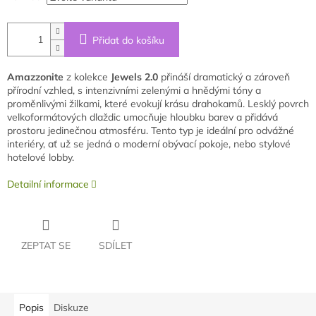
Přidat do košíku
Amazzonite
z kolekce
Jewels 2.0
přináší dramatický a zároveň
přírodní vzhled, s intenzivními zelenými a hnědými tóny a
proměnlivými žilkami, které evokují krásu drahokamů. Lesklý povrch
velkoformátových dlaždic umocňuje hloubku barev a přidává
prostoru jedinečnou atmosféru. Tento typ je ideální pro odvážné
interiéry, ať už se jedná o moderní obývací pokoje, nebo stylové
hotelové lobby.
Detailní informace
ZEPTAT SE
SDÍLET
Popis
Diskuze