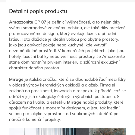
Detailní popis produktu
Amazzonite
CP 07
je definicí výjimečnosti, a to nejen díky
svému smaragdově zelenému odstínu, ale také díky precizně
propracovanému designu, který evokuje luxus a přírodní
krásu. Tato dlaždice je ideální volbou pro obytné prostory,
jako jsou obývací pokoje nebo kuchyně, kde vytváří
nezaměnitelné prostředí. V komerčních projektech, jako jsou
hotely, luxusní butiky nebo wellness prostory, se Amazzonite
stane dominantním prvkem interiéru a zdůrazní exkluzivní
charakter daného prostoru.
Mirage
je italská značka, která se dlouhodobě řadí mezi lídry
v oblasti výroby keramických obkladů a dlažeb. Firma si
zakládá na preciznosti, inovacích a respektu k přírodě, což se
odráží v jejich ekologicky šetrných výrobních postupech. S
důrazem na kvalitu a estetiku
Mirage
nabízí produkty, které
spojují funkčnost s moderním designem, a jsou tak ideální
volbou pro jakýkoliv prostor – od soukromých interiérů po
náročné komerční projekty.