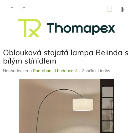
Přejít
NÁKU
na
obsah
KOŠÍK
Oblouková stojatá lampa Belinda s
bílým stínidlem
Průměrné
Neohodnoceno
Podrobnosti hodnocení
Značka:
Lindby
hodnocení
produktu
je
0,0
z
5
hvězdiček.