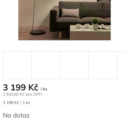
3 199 Kč
/ ks
2 643,80 Kč bez DPH
Měrná
3 199 Kč / 1 ks
cena:
Na dotaz