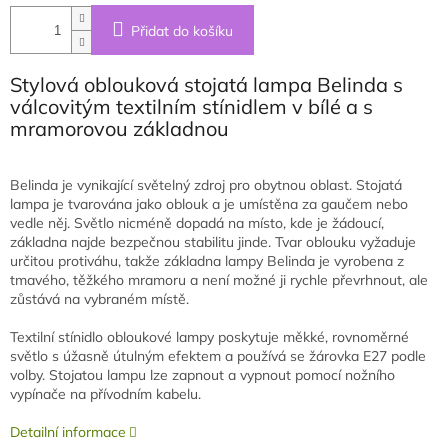
Přidat do košíku
Stylová oblouková stojatá lampa Belinda s
válcovitým textilním stínidlem v bílé a s
mramorovou základnou
Belinda je vynikající světelný zdroj pro obytnou oblast. Stojatá
lampa je tvarována jako oblouk a je umístěna za gaučem nebo
vedle něj. Světlo nicméně dopadá na místo, kde je žádoucí,
základna najde bezpečnou stabilitu jinde. Tvar oblouku vyžaduje
určitou protiváhu, takže základna lampy Belinda je vyrobena z
tmavého, těžkého mramoru a není možné ji rychle převrhnout, ale
zůstává na vybraném místě.
Textilní stínidlo obloukové lampy poskytuje měkké, rovnoměrné
světlo s úžasně útulným efektem a používá se žárovka E27 podle
volby. Stojatou lampu lze zapnout a vypnout pomocí nožního
vypínače na přívodním kabelu.
Detailní informace