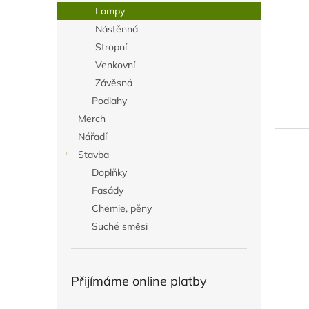
n
Lampy
e
Nástěnná
l
Stropní
Venkovní
Závěsná
Podlahy
Merch
Nářadí
Stavba
Doplňky
Fasády
Chemie, pěny
Suché směsi
Přijímáme online platby