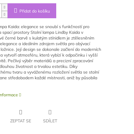
Přidat do košíku
ampa Kaida: elegance se snoubí s funkčností pro
a spací prostory Stolní lampa Lindby Kaida v
é černé barvě s kulatým stínidlem je ztělesněním
elegance a ideálním zdrojem světla pro obývací
 ložnice. Její design se dokonale začlení do moderních
 a vytvoří atmosféru, která vybízí k odpočinku i vyšší
itě. Pečlivý výběr materiálů a precizní zpracování
dlouhou životnost a trvalou estetiku. Díky
hému tvaru a vyváženému rozložení světla se stolní
ane středobodem každé místnosti, aniž by působila
 informace
ZEPTAT SE
SDÍLET