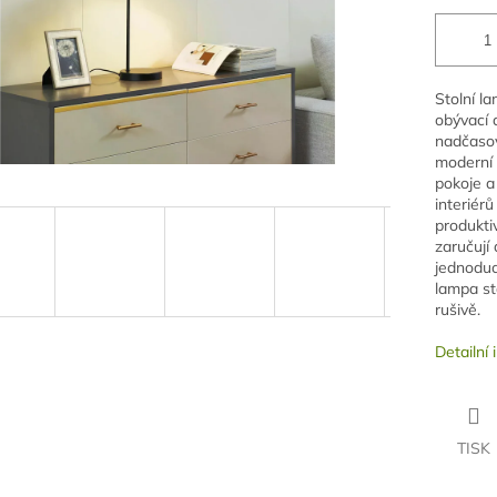
Stolní l
obývací 
nadčasov
moderní 
pokoje a
interiérů
produktiv
zaručují 
jednoduc
lampa st
rušivě.
Detailní
TISK