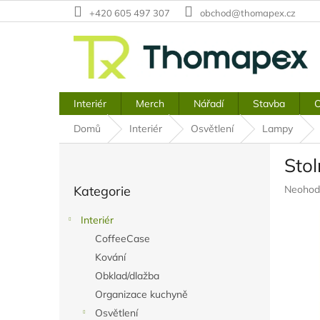
Přejít
+420 605 497 307
obchod@thomapex.cz
na
obsah
Interiér
Merch
Nářadí
Stavba
O
Domů
Interiér
Osvětlení
Lampy
P
Stol
o
Přeskočit
s
Průměr
Kategorie
Neohod
kategorie
t
hodnoc
r
produkt
Interiér
a
je
CoffeeCase
n
0,0
z
Kování
n
5
í
Obklad/dlažba
hvězdič
p
Organizace kuchyně
a
Osvětlení