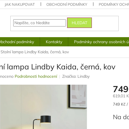
JAK NAKUPOVAT
OBCHODNÍ PODMÍNKY
PODMÍNKY OCH
HLEDAT
bchodní podmínky
Kontakty
Podmínky ochrany osobních ú
Stolní lampa Lindby Kaida, černá, kov
ní lampa Lindby Kaida, černá, kov
né
noceno
Podrobnosti hodnocení
Značka:
Lindby
ení
749
u
619,01 
Měrná
749 Kč /
cena:
ek.
Na d