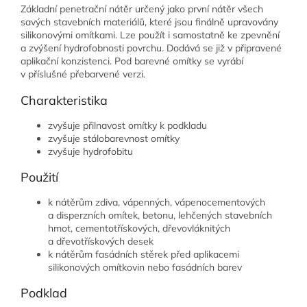
Základní penetrační nátěr určený jako první nátěr všech
savých stavebních materiálů, které jsou finálně upravovány
silikonovými omítkami. Lze použít i samostatně ke zpevnění
a zvýšení hydrofobnosti povrchu. Dodává se již v připravené
aplikační konzistenci. Pod barevné omítky se vyrábí
v příslušné přebarvené verzi.
Charakteristika
zvyšuje přilnavost omítky k podkladu
zvyšuje stálobarevnost omítky
zvyšuje hydrofobitu
Použití
k nátěrům zdiva, vápenných, vápenocementových
a disperzních omítek, betonu, lehčených stavebních
hmot, cementotřískových, dřevovláknitých
a dřevotřískových desek
k nátěrům fasádních stěrek před aplikacemi
silikonových omítkovin nebo fasádních barev
Podklad