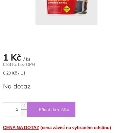
1 Kč
/ ks
0,83 Kč bez DPH
Měrná
0,20 Kč / 1 l
cena:
Na dotaz
Přidat do košíku
CENA NA DOTAZ
(cena závisí na vybraném odstínu)