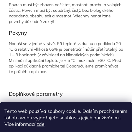
Povrch musí být zbaven nečistot, mastnot, prachu a volných
částic. Povrch musí být soudržný, čistý, bez biologického
napadená, obsahu solí a mastnot. Všechny nenatírané
povrchy důkladně zakrýt!
Pokyny
Nanáší se v jedné vrstvě. Při teplotě vzduchu a podkladu 20
°C a relativní vlhkosti 65% je penetrační nátěr přetíratelný po
1 – 3 hodinách (v závislosti na klimatických podmínkách).
Minimální aplikační teplota je + 5 °C, maximální +30 °C. Před
aplikací důkladně promíchejte! Doporučujeme promíchávat
i v průběhu aplikace.
Doplňkové parametry
Kategorie
:
Fasády
Tento web používá soubory cookie. Dalším procházením
EAN
:
8595100180469
tohoto webu vyjadřujete souhlas s jejich používáním..
Více informací
zde
.
Z