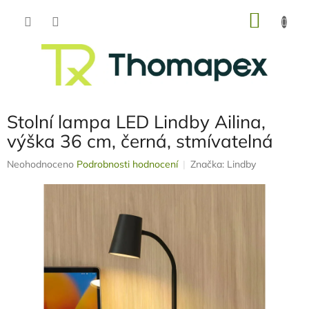
Přejít
NÁKU
na
obsah
KOŠÍK
Stolní lampa LED Lindby Ailina,
výška 36 cm, černá, stmívatelná
Průměrné
Neohodnoceno
Podrobnosti hodnocení
Značka:
Lindby
hodnocení
produktu
je
0,0
z
5
hvězdiček.