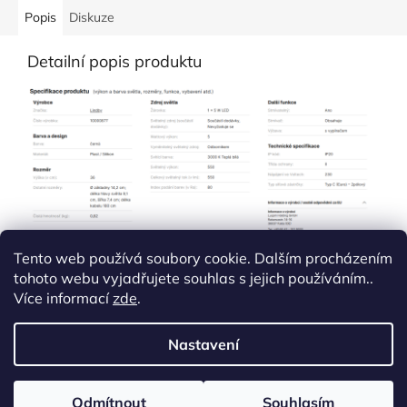
Popis
Diskuze
Detailní popis produktu
Tento web používá soubory cookie. Dalším procházením
tohoto webu vyjadřujete souhlas s jejich používáním..
Více informací
zde
.
Z
á
Nastavení
Vytvořil Shoptet
p
a
t
Odmítnout
Souhlasím
Copyright 2026
Thomapex.shop
. Všechna práva vyhrazena.