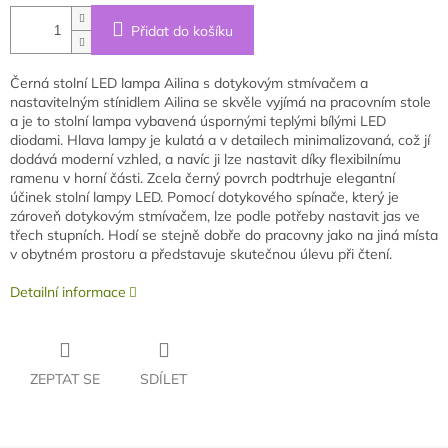
Přidat do košíku
Černá stolní LED lampa Ailina s dotykovým stmívačem a
nastavitelným stínidlem Ailina se skvěle vyjímá na pracovním stole
a je to stolní lampa vybavená úspornými teplými bílými LED
diodami. Hlava lampy je kulatá a v detailech minimalizovaná, což jí
dodává moderní vzhled, a navíc ji lze nastavit díky flexibilnímu
ramenu v horní části. Zcela černý povrch podtrhuje elegantní
účinek stolní lampy LED. Pomocí dotykového spínače, který je
zároveň dotykovým stmívačem, lze podle potřeby nastavit jas ve
třech stupních. Hodí se stejně dobře do pracovny jako na jiná místa
v obytném prostoru a představuje skutečnou úlevu při čtení.
Detailní informace
ZEPTAT SE
SDÍLET