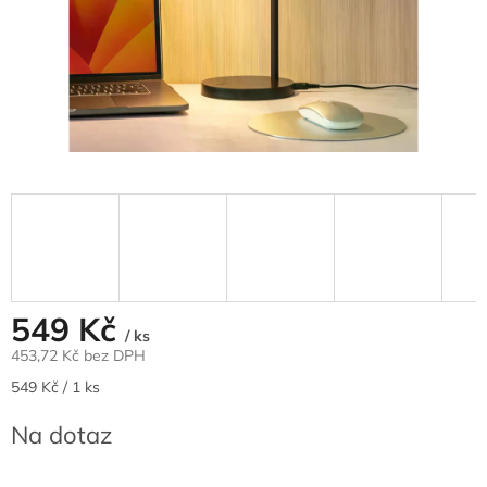
549 Kč
/ ks
453,72 Kč bez DPH
Měrná
549 Kč / 1 ks
cena:
Na dotaz