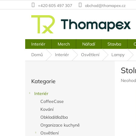
Přejít
+420 605 497 307
obchod@thomapex.cz
na
obsah
Interiér
Merch
Nářadí
Stavba
O
Domů
Interiér
Osvětlení
Lampy
P
Stol
o
Přeskočit
s
Průměr
Kategorie
Neohod
kategorie
t
hodnoc
r
produkt
Interiér
a
je
CoffeeCase
n
0,0
z
Kování
n
5
í
Obklad/dlažba
hvězdič
p
Organizace kuchyně
a
Osvětlení