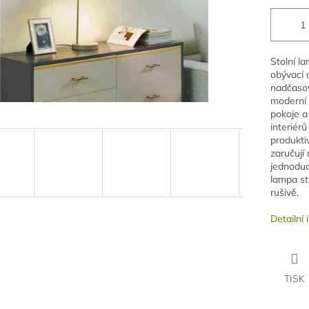
Stolní l
obývací 
nadčasov
moderní 
pokoje a
interiérů
produktiv
zaručují 
jednoduc
lampa st
rušivě.
Detailní
TISK