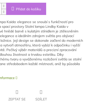
Přidat do košíku
ampa Kaida: elegance se snoubí s funkčností pro
a spací prostory Stolní lampa Lindby Kaida v
é hnědé barvě s kulatým stínidlem je ztělesněním
elegance a ideálním zdrojem světla pro obývací
 ložnice. Její design se dokonale začlení do moderních
 a vytvoří atmosféru, která vybízí k odpočinku i vyšší
itě. Pečlivý výběr materiálů a precizní zpracování
dlouhou životnost a trvalou estetiku. Díky
hému tvaru a vyváženému rozložení světla se stolní
ane středobodem každé místnosti, aniž by působila
 informace
ZEPTAT SE
SDÍLET