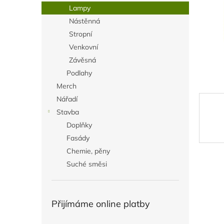
n
Lampy
e
Nástěnná
l
Stropní
Venkovní
Závěsná
Podlahy
Merch
Nářadí
Stavba
Doplňky
Fasády
Chemie, pěny
Suché směsi
Přijímáme online platby