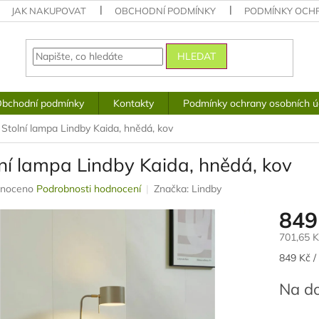
JAK NAKUPOVAT
OBCHODNÍ PODMÍNKY
PODMÍNKY OCH
HLEDAT
bchodní podmínky
Kontakty
Podmínky ochrany osobních ú
Stolní lampa Lindby Kaida, hnědá, kov
ní lampa Lindby Kaida, hnědá, kov
né
noceno
Podrobnosti hodnocení
Značka:
Lindby
ení
849
u
701,65 
Měrná
849 Kč /
cena:
ek.
Na d